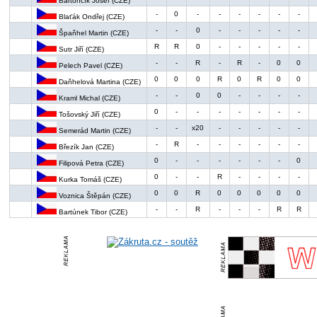
Bartončík Josef (CZE)
-
0
-
-
-
-
-
-
Blaťák Ondřej (CZE)
-
-
0
-
-
-
-
-
Špaňhel Martin (CZE)
R
R
0
-
-
-
-
-
Sutr Jiří (CZE)
-
-
R
-
R
-
0
0
Pelech Pavel (CZE)
0
0
0
R
0
R
0
0
Daňhelová Martina (CZE)
-
-
0
0
-
-
-
-
Kraml Michal (CZE)
0
-
-
-
-
-
-
-
Tošovský Jiří (CZE)
-
-
x20
-
-
-
-
-
Semerád Martin (CZE)
-
R
-
-
-
-
-
-
Březík Jan (CZE)
0
-
-
-
-
-
-
0
Filipová Petra (CZE)
0
-
-
R
-
-
-
-
Kurka Tomáš (CZE)
0
0
R
0
0
0
0
0
Voznica Štěpán (CZE)
-
-
R
-
-
-
R
R
Bartúnek Tibor (CZE)