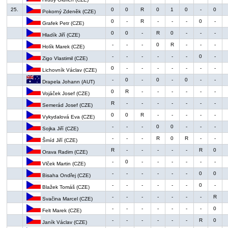
25.
0
0
R
0
1
0
-
0
Pokorný Zdeněk (CZE)
0
-
R
-
-
-
0
-
Grafek Petr (CZE)
0
0
-
R
0
-
-
-
Hladík Jiří (CZE)
-
-
-
0
R
-
-
-
Holík Marek (CZE)
-
-
-
-
-
-
0
-
Zigo Vlastimil (CZE)
0
-
-
-
-
-
-
-
Lichovník Václav (CZE)
-
0
-
0
-
0
-
-
Drapela Johann (AUT)
0
R
-
-
-
-
-
-
Vojáček Josef (CZE)
R
-
-
-
-
-
-
-
Semerád Josef (CZE)
0
0
R
-
-
-
-
-
Vykydalová Eva (CZE)
-
-
-
0
0
-
-
-
Sojka Jiří (CZE)
-
-
-
R
0
R
-
-
Šmíd Jiří (CZE)
R
-
-
-
-
-
R
0
Orava Radim (CZE)
-
0
-
-
-
-
-
-
Vlček Martin (CZE)
-
-
-
-
-
-
0
0
Bisaha Ondřej (CZE)
-
-
-
-
-
-
0
-
Blažek Tomáš (CZE)
-
-
-
-
-
-
-
R
Svačina Marcel (CZE)
-
-
-
-
-
-
-
0
Felt Marek (CZE)
-
-
-
-
-
-
R
0
Janík Václav (CZE)