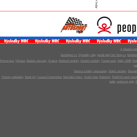
© Gladius-int
AutoSport.cz
Výsledky rally
portál plný her Stroj.cz
Netlás
Pomocnice
Témata
Gladius Security
G-akce
Klubové stránky
Osobní stránky
Tuning auto
Volby 2006
Ele
v
Vánoce svátky narozeniny
Státní zkratky
Seznam
Trezory pokladny
Staré hry
Luxusní kosmetika
Speciální práce
Jízdní kola
Kulomety
Pojišt?ní proti vlou
radla
venkovní grily