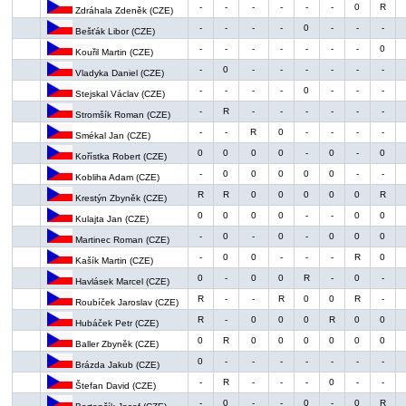
-
-
-
-
-
-
0
R
Zdráhala Zdeněk (CZE)
-
-
-
-
0
-
-
-
Bešťák Libor (CZE)
-
-
-
-
-
-
-
0
Kouřil Martin (CZE)
-
0
-
-
-
-
-
-
Vladyka Daniel (CZE)
-
-
-
-
0
-
-
-
Stejskal Václav (CZE)
-
R
-
-
-
-
-
-
Stromšík Roman (CZE)
-
-
R
0
-
-
-
-
Smékal Jan (CZE)
0
0
0
0
-
0
-
0
Kořístka Robert (CZE)
-
0
0
0
0
0
-
-
Kobliha Adam (CZE)
R
R
0
0
0
0
0
R
Krestýn Zbyněk (CZE)
0
0
0
0
-
-
0
0
Kulajta Jan (CZE)
-
0
-
0
-
0
0
0
Martinec Roman (CZE)
-
0
0
-
-
-
R
0
Kašík Martin (CZE)
0
-
0
0
R
-
0
-
Havlásek Marcel (CZE)
R
-
-
R
0
0
R
-
Roubíček Jaroslav (CZE)
R
-
0
0
0
R
0
0
Hubáček Petr (CZE)
0
R
0
0
0
0
0
0
Baller Zbyněk (CZE)
0
-
-
-
-
-
-
-
Brázda Jakub (CZE)
-
R
-
-
-
0
-
-
Štefan David (CZE)
-
0
-
-
0
-
0
R