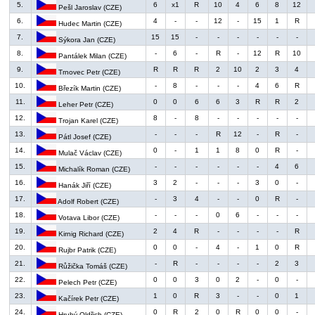
5.
6
x1
R
10
4
6
8
12
Pešl Jaroslav (CZE)
6.
4
-
-
12
-
15
1
R
Hudec Martin (CZE)
7.
15
15
-
-
-
-
-
-
Sýkora Jan (CZE)
8.
-
6
-
R
-
12
R
10
Pantálek Milan (CZE)
9.
R
R
R
2
10
2
3
4
Trnovec Petr (CZE)
10.
-
8
-
-
-
4
6
R
Březík Martin (CZE)
11.
0
0
6
6
3
R
R
2
Leher Petr (CZE)
12.
8
-
8
-
-
-
-
-
Trojan Karel (CZE)
13.
-
-
-
R
12
-
R
-
Pátl Josef (CZE)
14.
0
-
1
1
8
0
R
-
Mulač Václav (CZE)
15.
-
-
-
-
-
-
4
6
Michalík Roman (CZE)
16.
3
2
-
-
-
3
0
-
Hanák Jiří (CZE)
17.
-
3
4
-
-
0
R
-
Adolf Robert (CZE)
18.
-
-
-
0
6
-
-
-
Votava Libor (CZE)
19.
2
4
R
-
-
-
-
R
Kirnig Richard (CZE)
20.
0
0
-
4
-
1
0
R
Rujbr Patrik (CZE)
21.
-
R
-
-
-
-
2
3
Růžička Tomáš (CZE)
22.
0
0
3
0
2
-
0
-
Pelech Petr (CZE)
23.
1
0
R
3
-
-
0
1
Kačírek Petr (CZE)
24.
0
R
2
0
R
0
0
-
Hrubý Oldřich (CZE)