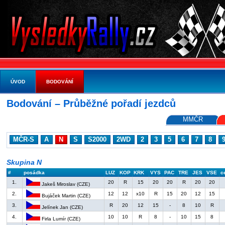
ÚVOD
BODOVÁNÍ
Bodování – Průběžné pořadí jezdců
MMČR
MČR-S
A
N
S
S2000
2WD
2
3
5
6
7
8
Skupina N
#
posádka
LUZ
KOP
KRK
VYS
PAC
TRE
JES
VSE
c
1.
20
R
15
20
20
R
20
20
Jakeš Miroslav (CZE)
2.
12
12
x10
R
15
20
12
15
Bujáček Martin (CZE)
3.
R
20
12
15
-
8
10
R
Jelínek Jan (CZE)
4.
10
10
R
8
-
10
15
8
Firla Lumír (CZE)