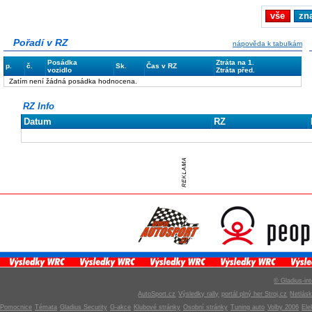
vše
zn
Pořadí v RZ
nápověda k tabulkám
Posádka
Ztráta na 1.
p.
č.
Sk.
Čas v RZ
vozidlo
Ztráta před.
Zatím není žádná posádka hodnocena.
RZ Info
Datum
RZ
© Gladius-int
AutoSport.cz
Výsledky rally
portál plný her Stroj.cz
Netlás
Pomocnice
Témata
Gladius Security
G-akce
Klubové stránky
Osobní stránky
Tuning auto
Volby 2006
Ele