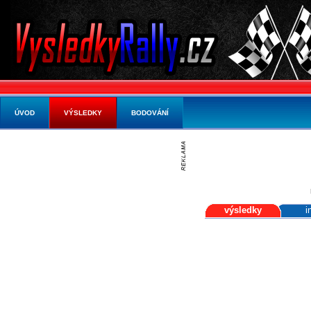
ÚVOD
VÝSLEDKY
BODOVÁNÍ
výsledky
i