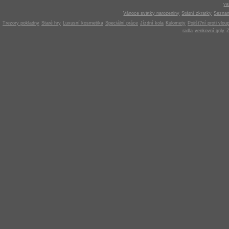
v
Vánoce svátky narozeniny
Státní zkratky
Seznam
Trezory pokladny
Staré hry
Luxusní kosmetika
Speciální práce
Jízdní kola
Kulomety
Pojišt?ní proti vlou
radla
venkovní grily