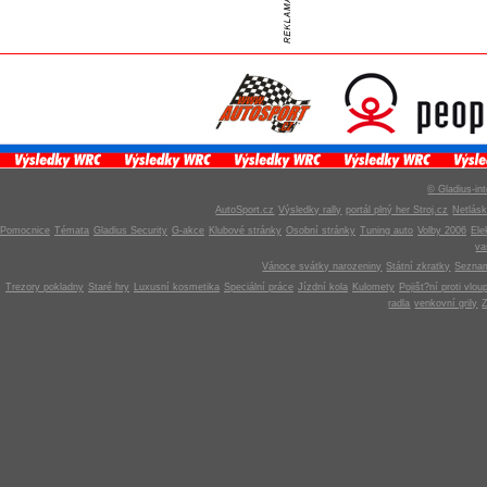
© Gladius-int
AutoSport.cz
Výsledky rally
portál plný her Stroj.cz
Netlás
Pomocnice
Témata
Gladius Security
G-akce
Klubové stránky
Osobní stránky
Tuning auto
Volby 2006
Ele
v
Vánoce svátky narozeniny
Státní zkratky
Seznam
Trezory pokladny
Staré hry
Luxusní kosmetika
Speciální práce
Jízdní kola
Kulomety
Pojišt?ní proti vlou
radla
venkovní grily