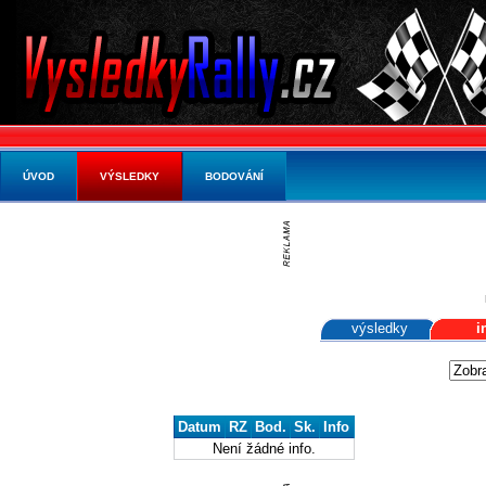
ÚVOD
VÝSLEDKY
BODOVÁNÍ
výsledky
i
Datum
RZ
Bod.
Sk.
Info
Není žádné info.