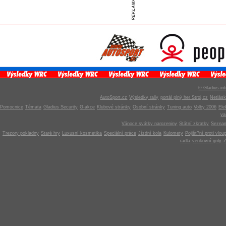
© Gladius-int
AutoSport.cz
Výsledky rally
portál plný her Stroj.cz
Netlás
Pomocnice
Témata
Gladius Security
G-akce
Klubové stránky
Osobní stránky
Tuning auto
Volby 2006
Ele
v
Vánoce svátky narozeniny
Státní zkratky
Seznam
Trezory pokladny
Staré hry
Luxusní kosmetika
Speciální práce
Jízdní kola
Kulomety
Pojišt?ní proti vlou
radla
venkovní grily