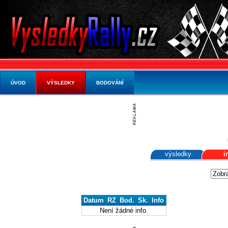
ÚVOD
VÝSLEDKY
BODOVÁNÍ
výsledky
i
Datum
RZ
Bod.
Sk.
Info
Není žádné info.