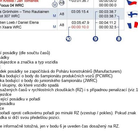
 posádky (dle součtu časů)
osádky
olujezdce a značka a typ vozidla
:
edek posádky se započítává do Poháru konstruktérů (Manufacturers)
dka bodující o body do šampionátu produkčních vozů (PCWRC)
dka bodující o body do juniorského šampionátu (JWRC)
í skupiny, do které vozidlo spadá
sažených časů v rychlostních zkouškách (RZ) i s případnou penalizací (viz.1
 jezdce
zející posádku v pořadí
 posádku
ace
ořadí oproti celkovému pořadí po minulé RZ (vzestup / pokles). Pokud znak
dka si drží svou předešlou pozici.
je informačně totožná, jen v bodu 6 je uveden čas dosažený na RZ.