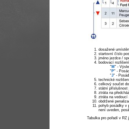
dosažené umístění
startovní číslo p
jméno jezdce / sp
bodovací rozlišení
"
M
" - Výsl
"
P
" - Posá
"
J
" - Posá
technické rozlišen
celkový součet do
státní příslušnost
ztráta na předchá
ztráta na vedoucí
obdržené penaliz
pohyb posádky v p
není uveden, posá
Tabulka pro pořadí v RZ 