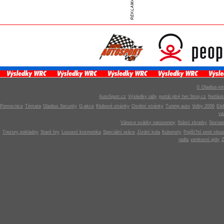
© Gladius-int
AutoSport.cz
Výsledky rally
portál plný her Stroj.cz
Netlás
Pomocnice
Témata
Gladius Security
G-akce
Klubové stránky
Osobní stránky
Tuning auto
Volby 2006
Ele
v
Vánoce svátky narozeniny
Státní zkratky
Seznam
Trezory pokladny
Staré hry
Luxusní kosmetika
Speciální práce
Jízdní kola
Kulomety
Pojišt?ní proti vlou
radla
venkovní grily