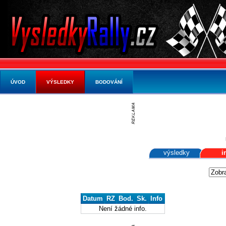
ÚVOD
VÝSLEDKY
BODOVÁNÍ
výsledky
i
Datum
RZ
Bod.
Sk.
Info
Není žádné info.