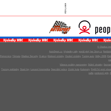
© Gladius-int
AutoSport.cz
Výsledky rally
portál plný her Stroj.cz
Netlás
Pomocnice
Témata
Gladius Security
G-akce
Klubové stránky
Osobní stránky
Tuning auto
Volby 2006
Ele
v
Vánoce svátky narozeniny
Státní zkratky
Seznam
Trezory pokladny
Staré hry
Luxusní kosmetika
Speciální práce
Jízdní kola
Kulomety
Pojišt?ní proti vlou
radla
venkovní grily