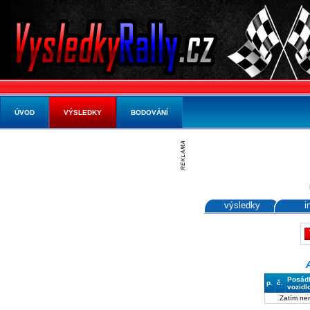
ÚVOD
VÝSLEDKY
BODOVÁNÍ
výsledky
i
Posád
p.
č.
vozidl
Zatím ne