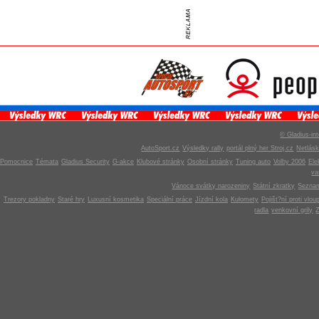
© Gladius-int
AutoSport.cz
Výsledky rally
portál plný her Stroj.cz
Netlás
Pomocnice
Témata
Gladius Security
G-akce
Klubové stránky
Osobní stránky
Tuning auto
Volby 2006
Ele
v
Vánoce svátky narozeniny
Státní zkratky
Seznam
Trezory pokladny
Staré hry
Luxusní kosmetika
Speciální práce
Jízdní kola
Kulomety
Pojišt?ní proti vlou
radla
venkovní grily