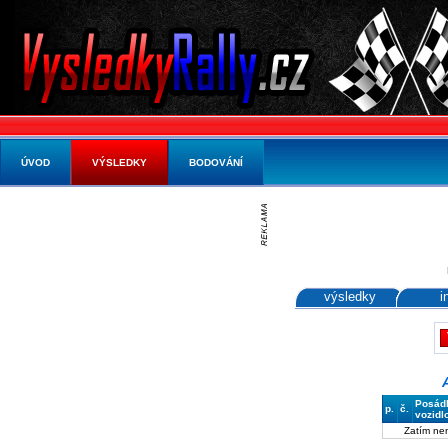
ÚVOD
VÝSLEDKY
BODOVÁNÍ
výsledky
i
Posád
p.
č.
vozidl
Zatím ne