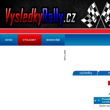
ÚVOD
VÝSLEDKY
BODOVÁNÍ
výsledky
i
Posád
p.
č.
vozidl
Zatím ne