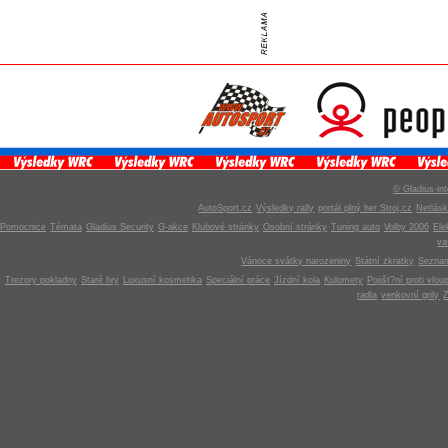
© Gladius-int
AutoSport.cz
Výsledky rally
portál plný her Stroj.cz
Netlás
Pomocnice
Témata
Gladius Security
G-akce
Klubové stránky
Osobní stránky
Tuning auto
Volby 2006
Ele
v
Vánoce svátky narozeniny
Státní zkratky
Seznam
Trezory pokladny
Staré hry
Luxusní kosmetika
Speciální práce
Jízdní kola
Kulomety
Pojišt?ní proti vlou
radla
venkovní grily