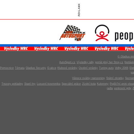
© Gladius-int
AutoSport.cz
Výsledky rally
portál plný her Stroj.cz
Netlás
Pomocnice
Témata
Gladius Security
G-akce
Klubové stránky
Osobní stránky
Tuning auto
Volby 2006
Ele
v
Vánoce svátky narozeniny
Státní zkratky
Seznam
Trezory pokladny
Staré hry
Luxusní kosmetika
Speciální práce
Jízdní kola
Kulomety
Pojišt?ní proti vlou
radla
venkovní grily