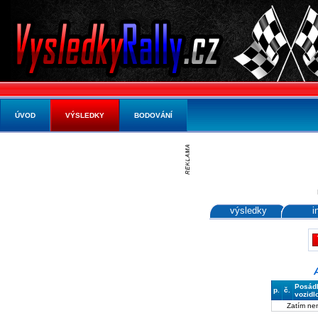
ÚVOD
VÝSLEDKY
BODOVÁNÍ
výsledky
i
Posád
p.
č.
vozidl
Zatím ne