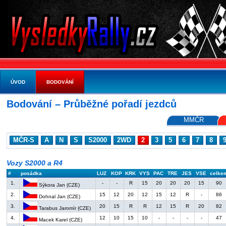
ÚVOD
BODOVÁNÍ
Bodování – Průběžné pořadí jezdců
MMČR
MČR-S
A
N
S
S2000
2WD
2
3
5
6
7
8
Vozy S2000 a R4
#
posádka
LUZ
KOP
KRK
VYS
PAC
TRE
JES
VSE
celke
1.
-
-
R
15
20
20
20
15
90
Sýkora Jan (CZE)
2.
15
12
20
12
15
12
R
-
86
Dohnal Jan (CZE)
3.
20
15
R
R
12
15
R
20
82
Tarabus Jaromír (CZE)
4.
12
10
15
10
-
-
-
-
47
Macek Karel (CZE)