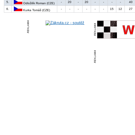
5.
-
20
-
20
-
-
-
-
40
Odložilík Roman (CZE)
6.
-
-
-
-
-
-
15
12
27
Kurka Tomáš (CZE)