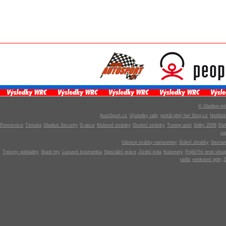
© Gladius-int
AutoSport.cz
Výsledky rally
portál plný her Stroj.cz
Netlás
Pomocnice
Témata
Gladius Security
G-akce
Klubové stránky
Osobní stránky
Tuning auto
Volby 2006
Ele
v
Vánoce svátky narozeniny
Státní zkratky
Seznam
Trezory pokladny
Staré hry
Luxusní kosmetika
Speciální práce
Jízdní kola
Kulomety
Pojišt?ní proti vlou
radla
venkovní grily