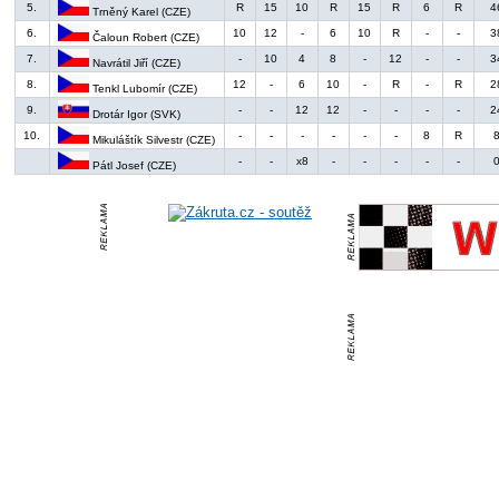
5.
R
15
10
R
15
R
6
R
4
Trněný Karel (CZE)
6.
10
12
-
6
10
R
-
-
3
Čaloun Robert (CZE)
7.
-
10
4
8
-
12
-
-
3
Navrátil Jiří (CZE)
8.
12
-
6
10
-
R
-
R
2
Tenkl Lubomír (CZE)
9.
-
-
12
12
-
-
-
-
2
Drotár Igor (SVK)
10.
-
-
-
-
-
-
8
R
Mikuláštík Silvestr (CZE)
-
-
x8
-
-
-
-
-
Pátl Josef (CZE)