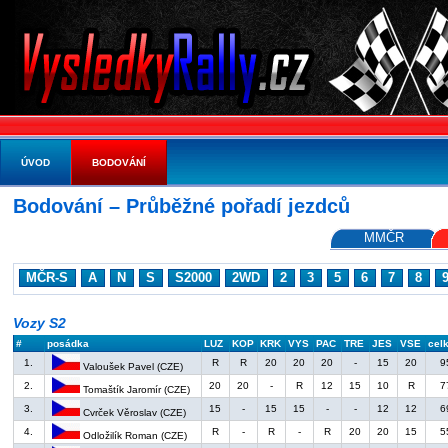
ÚVOD
BODOVÁNÍ
Bodování – Průběžné pořadí jezdců
MMČR
MČR-S
A
N
S
S2000
2WD
2
3
5
6
7
8
Vozy S2
#
posádka
LUZ
KOP
KRK
VYS
PAC
TRE
JES
VSE
cel
1.
R
R
20
20
20
-
15
20
9
Valoušek Pavel (CZE)
2.
20
20
-
R
12
15
10
R
7
Tomaštík Jaromír (CZE)
3.
15
-
15
15
-
-
12
12
6
Cvrček Věroslav (CZE)
4.
R
-
R
-
R
20
20
15
5
Odložilík Roman (CZE)