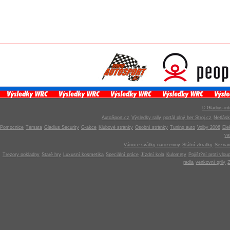
© Gladius-int
AutoSport.cz
Výsledky rally
portál plný her Stroj.cz
Netlás
Pomocnice
Témata
Gladius Security
G-akce
Klubové stránky
Osobní stránky
Tuning auto
Volby 2006
Ele
v
Vánoce svátky narozeniny
Státní zkratky
Seznam
Trezory pokladny
Staré hry
Luxusní kosmetika
Speciální práce
Jízdní kola
Kulomety
Pojišt?ní proti vlou
radla
venkovní grily