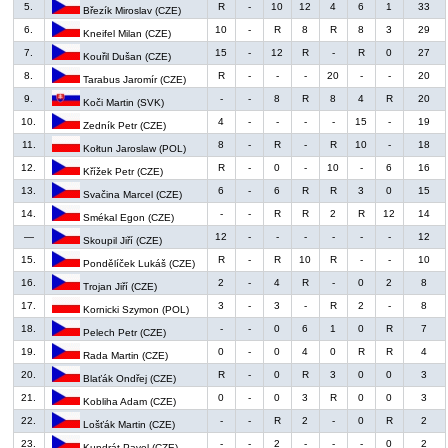
5.
R
-
10
12
4
6
1
33
Březík Miroslav (CZE)
6.
10
-
R
8
R
8
3
29
Kneifel Milan (CZE)
7.
15
-
12
R
-
R
0
27
Kouřil Dušan (CZE)
8.
R
-
-
-
20
-
-
20
Tarabus Jaromír (CZE)
9.
-
-
8
R
8
4
R
20
Koči Martin (SVK)
10.
4
-
-
-
-
15
-
19
Zedník Petr (CZE)
11.
8
-
R
-
R
10
-
18
Kołtun Jaroslaw (POL)
12.
R
-
0
-
10
-
6
16
Křížek Petr (CZE)
13.
6
-
6
R
R
3
0
15
Svačina Marcel (CZE)
14.
-
-
R
R
2
R
12
14
Smékal Egon (CZE)
—
12
-
-
-
-
-
-
12
Skoupil Jiří (CZE)
15.
R
-
R
10
R
-
-
10
Pondělíček Lukáš (CZE)
16.
2
-
4
R
-
0
2
8
Trojan Jiří (CZE)
17.
3
-
3
-
R
2
-
8
Kornicki Szymon (POL)
18.
-
-
0
6
1
0
R
7
Pelech Petr (CZE)
19.
0
-
0
4
0
R
R
4
Rada Martin (CZE)
20.
R
-
0
R
3
0
0
3
Blaťák Ondřej (CZE)
21.
0
-
0
3
R
0
0
3
Kobliha Adam (CZE)
22.
-
-
R
2
-
0
R
2
Lošťák Martin (CZE)
23.
-
-
2
-
-
-
0
2
Kundrát Pavel (CZE)