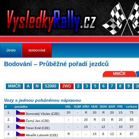
ÚVOD
BODOVÁNÍ
Bodování – Průběžné pořadí jezdců
MMČR
MMČR
A
N
S2000
2WD
2
3
5
6
7
8
9
1
Vozy s jednou poháněnou nápravou
#
posádka
VAL
SUM
KRU
HUS
BOH
BAR
PRI
celkem
1.
20
-
R
20
R
20
15
75
Dunovský Václav (CZE)
2.
-
-
20
R
15
R
20
55
Černý Jan (CZE)
3.
-
-
15
-
12
-
10
37
Triner Emil (CZE)
4.
R
-
-
15
6
12
4
37
Minařík Lubomír (CZE)