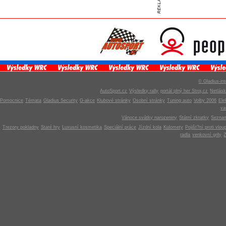
© Gladius-int
AutoSport.cz
Výsledky rally
portál plný her Stroj.cz
Netlás
Pomocnice
Témata
Gladius Security
G-akce
Klubové stránky
Osobní stránky
Tuning auto
Volby 2006
Ele
v
Vánoce svátky narozeniny
Státní zkratky
Seznam
Trezory pokladny
Staré hry
Luxusní kosmetika
Speciální práce
Jízdní kola
Kulomety
Pojišt?ní proti vlou
radla
venkovní grily