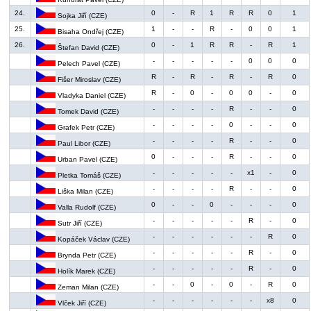
24.
0
-
R
1
R
R
0
1
Sojka Jiří (CZE)
25.
1
-
-
R
-
0
0
1
Bisaha Ondřej (CZE)
26.
0
-
1
R
R
-
R
1
Štefan David (CZE)
-
-
-
-
-
0
0
0
Pelech Pavel (CZE)
R
-
R
-
R
-
R
0
Fišer Miroslav (CZE)
R
-
0
-
0
0
-
0
Vladyka Daniel (CZE)
-
-
-
-
R
-
-
0
Tomek David (CZE)
-
-
-
-
0
-
-
0
Grafek Petr (CZE)
-
-
-
-
R
-
-
0
Paul Libor (CZE)
0
-
-
-
R
-
-
0
Urban Pavel (CZE)
-
-
-
-
-
x1
-
0
Pletka Tomáš (CZE)
-
-
-
-
R
-
-
0
Liška Milan (CZE)
0
-
-
0
-
-
-
0
Valla Rudolf (CZE)
-
-
-
-
-
R
-
0
Sutr Jiří (CZE)
-
-
-
-
-
-
R
0
Kopáček Václav (CZE)
-
-
-
-
-
R
-
0
Brynda Petr (CZE)
-
-
-
-
-
R
-
0
Holík Marek (CZE)
-
-
0
-
0
-
R
0
Zeman Milan (CZE)
-
-
-
-
-
-
x8
0
Vlček Jiří (CZE)