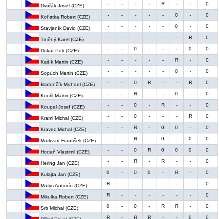
-
-
-
-
R
-
-
0
Dvořák Josef (CZE)
-
-
-
-
-
0
-
0
Kořístka Robert (CZE)
-
-
-
-
-
0
-
0
Stavjaník David (CZE)
-
-
-
-
-
-
R
0
Trněný Karel (CZE)
-
-
0
-
-
-
0
0
Dukát Petr (CZE)
-
-
-
-
-
R
-
0
Kašík Martin (CZE)
-
-
-
-
-
0
-
0
Sopúch Martin (CZE)
-
-
0
R
-
-
R
0
Bartončík Michael (CZE)
-
-
R
-
-
0
-
0
Kouřil Martin (CZE)
-
-
0
-
R
-
-
0
Koupal Josef (CZE)
-
-
0
-
-
-
R
0
Kraml Michal (CZE)
-
-
R
-
0
0
-
0
Kravec Michal (CZE)
-
-
R
-
0
-
0
0
Markvart František (CZE)
-
-
0
R
0
0
0
0
Hodaň Vlastimil (CZE)
-
-
R
-
R
-
-
0
Hering Jan (CZE)
0
-
0
0
-
R
-
0
Kulajta Jan (CZE)
R
-
-
-
-
-
-
0
Matys Antonín (CZE)
R
-
-
-
-
-
-
0
Mikulka Robert (CZE)
0
-
0
-
R
R
-
0
Srb Michal (CZE)
R
-
R
R
-
-
0
0