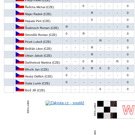
Přibyl Pavel (CZE)
-
-
0
-
-
-
-
0
Řeřicha Michal (CZE)
-
-
-
R
-
-
-
0
Majer Radek (CZE)
-
-
-
0
-
-
-
0
Hapala Petr (CZE)
R
-
-
-
-
-
-
0
Švidrnoch Roman (CZE)
0
-
R
-
-
-
-
0
Stromšík Roman (CZE)
-
-
-
-
R
-
-
0
Picek Luboš (CZE)
-
-
-
R
-
-
-
0
Bešťák Libor (CZE)
-
-
-
R
-
-
-
0
Urban Jakub (CZE)
-
-
0
R
-
-
R
0
Daňhelová Martina (CZE)
0
-
0
R
0
0
-
0
Březík Jan (CZE)
0
-
-
-
-
-
-
0
Hrubý Oldřich (CZE)
0
-
-
-
-
-
-
0
Galia Lumír (CZE)
-
-
-
-
0
-
-
0
Brož Jiří (CZE)