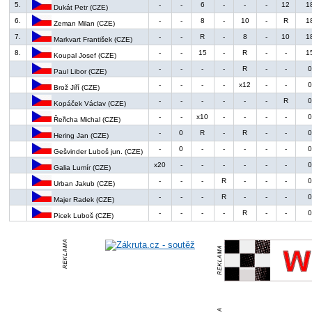
5.
-
-
6
-
-
-
12
1
Dukát Petr (CZE)
6.
-
-
8
-
10
-
R
1
Zeman Milan (CZE)
7.
-
-
R
-
8
-
10
1
Markvart František (CZE)
8.
-
-
15
-
R
-
-
1
Koupal Josef (CZE)
-
-
-
-
R
-
-
Paul Libor (CZE)
-
-
-
-
x12
-
-
Brož Jiří (CZE)
-
-
-
-
-
-
R
Kopáček Václav (CZE)
-
-
x10
-
-
-
-
Řeřicha Michal (CZE)
-
0
R
-
R
-
-
Hering Jan (CZE)
-
0
-
-
-
-
-
Gešvinder Luboš jun. (CZE)
x20
-
-
-
-
-
-
Galia Lumír (CZE)
-
-
-
R
-
-
-
Urban Jakub (CZE)
-
-
-
R
-
-
-
Majer Radek (CZE)
-
-
-
-
R
-
-
Picek Luboš (CZE)