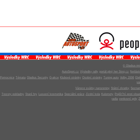
© Gladius-int
AutoSport.cz
Výsledky rally
portál plný her Stroj.cz
Netlás
Pomocnice
Témata
Gladius Security
G-akce
Klubové stránky
Osobní stránky
Tuning auto
Volby 2006
Ele
v
Vánoce svátky narozeniny
Státní zkratky
Seznam
Trezory pokladny
Staré hry
Luxusní kosmetika
Speciální práce
Jízdní kola
Kulomety
Pojišt?ní proti vlou
radla
venkovní grily