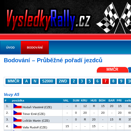
ÚVOD
BODOVÁNÍ
Bodování – Průběžné pořadí jezdců
MMČR
MMČR
A
N
S2000
2WD
2
3
5
6
7
8
9
1
Vozy A5
#
posádka
VAL
SUM
KRU
HUS
BOH
BAR
PRI
cel
1.
-
0
12
R
15
20
15
6
Hodaň Vlastimil (CZE)
2.
-
0
20
-
20
-
20
6
Triner Emil (CZE)
3.
-
0
R
20
-
15
R
3
Lošťák Martin (CZE)
4.
15
-
-
15
-
-
-
3
Valla Rudolf (CZE)