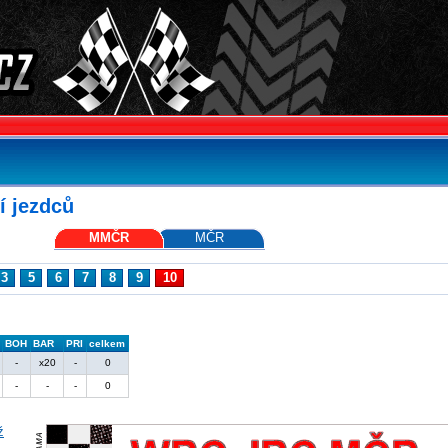
í jezdců
MMČR
MČR
3
5
6
7
8
9
10
BOH
BAR
PRI
celkem
-
x20
-
0
-
-
-
0