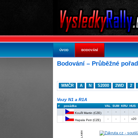
ÚVOD
BODOVÁNÍ
Bodování – Průběžné pořad
MMČR
A
N
S2000
2WD
2
Vozy N1 a R1A
#
posádka
VAL
SUM
KRU
HUS
-
-
-
-
Kouřil Martin (CZE)
-
-
-
x20
Hapala Petr (CZE)