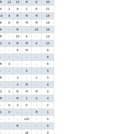
R
12
15
R
8
35
4
2
6
2
6
21
10
8
R
R
R
18
8
6
R
R
R
18
6
-
R
-
10
16
R
-
10
4
-
14
2
4
R
R
4
10
-
-
8
R
-
8
-
-
-
-
-
6
R
3
-
-
-
6
-
-
-
3
-
5
R
-
3
-
2
5
-
-
4
R
-
4
3
1
R
R
R
4
R
-
R
1
3
4
-
0
2
0
-
2
1
0
-
-
R
1
-
-
-
x10
-
0
-
-
R
-
-
0
-
-
-
x8
-
0