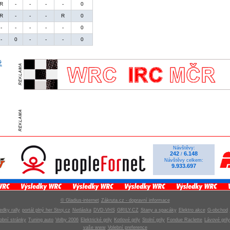
R
-
-
-
-
0
R
-
-
-
R
0
-
-
-
-
-
0
-
0
-
-
-
0
Návštěvy:
242
6.148
/
Návštěvy celkem:
9.933.697
© Gladius-internet
Zákruta.cz - dopravní informace
edky rally
portál plný her Stroj.cz
Netláska
DVD-VHS
GRILY.CZ
Stany a spacáky
Elektro akce
G-obchod
obní stránky
Tuning auto
Volby 2006
Elektrické grily
Kotlové grily
Stolní grily
Fondue Raclette
Lávové grily
vaše www
Volební preference