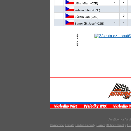
-
-
Liška Milan (CZE)
-
0
Votava Libor (CZE)
-
0
Sýkora Jan (CZE)
-
-
Bartončík Josef (CZE)
AutoSport.cz
Výsl
Pomocnice
Témata
Gladius Security
G-akce
Klubové stránky
Os