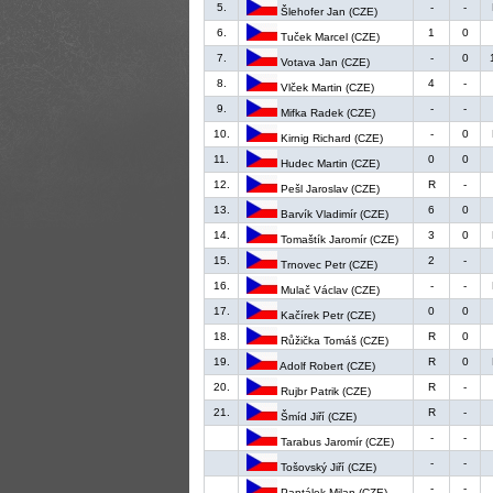
5.
-
-
Šlehofer Jan (CZE)
6.
1
0
Tuček Marcel (CZE)
7.
-
0
Votava Jan (CZE)
8.
4
-
Vlček Martin (CZE)
9.
-
-
Mifka Radek (CZE)
10.
-
0
Kirnig Richard (CZE)
11.
0
0
Hudec Martin (CZE)
12.
R
-
Pešl Jaroslav (CZE)
13.
6
0
Barvík Vladimír (CZE)
14.
3
0
Tomaštík Jaromír (CZE)
15.
2
-
Trnovec Petr (CZE)
16.
-
-
Mulač Václav (CZE)
17.
0
0
Kačírek Petr (CZE)
18.
R
0
Růžička Tomáš (CZE)
19.
R
0
Adolf Robert (CZE)
20.
R
-
Rujbr Patrik (CZE)
21.
R
-
Šmíd Jiří (CZE)
-
-
Tarabus Jaromír (CZE)
-
-
Tošovský Jiří (CZE)
-
-
Pantálek Milan (CZE)