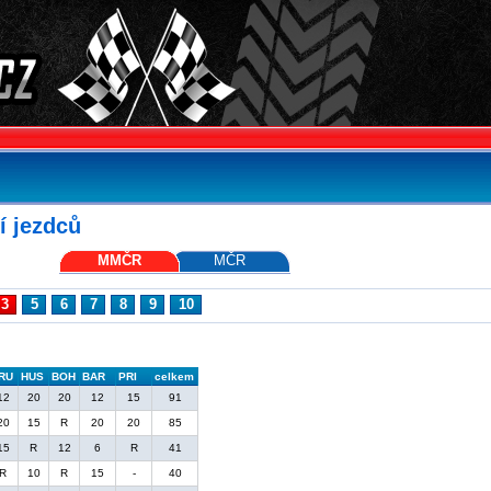
í jezdců
MMČR
MČR
3
5
6
7
8
9
10
RU
HUS
BOH
BAR
PRI
celkem
12
20
20
12
15
91
20
15
R
20
20
85
15
R
12
6
R
41
R
10
R
15
-
40