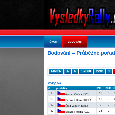
ÚVOD
BODOVÁNÍ
Bodování – Průběžné pořad
MMČR
A
N
S2000
2WD
2
Vozy N4
#
posádka
VAL
SUM
K
1.
12
0
Arazim Václav (CZE)
2.
10
0
Běhálek Daniel (CZE)
3.
8
0
Štajf Vojtěch (CZE)
4.
15
0
Bujáček Martin (CZE)