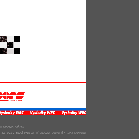
Autoservis Koš?ák
Samovary
Spací pytle
Zimní spacáky
cestovní Vrtulka
Nekrolog