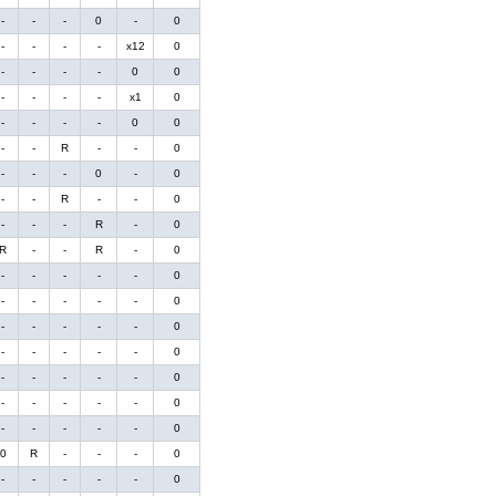
-
-
-
0
-
0
-
-
-
-
x12
0
-
-
-
-
0
0
-
-
-
-
x1
0
-
-
-
-
0
0
-
-
R
-
-
0
-
-
-
0
-
0
-
-
R
-
-
0
-
-
-
R
-
0
R
-
-
R
-
0
-
-
-
-
-
0
-
-
-
-
-
0
-
-
-
-
-
0
-
-
-
-
-
0
-
-
-
-
-
0
-
-
-
-
-
0
-
-
-
-
-
0
0
R
-
-
-
0
-
-
-
-
-
0