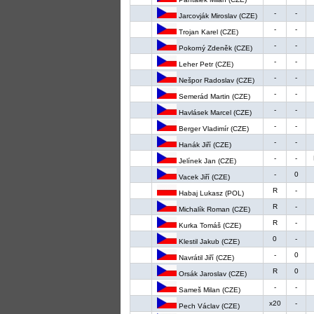
-
-
Jarcovják Miroslav (CZE)
-
-
Trojan Karel (CZE)
-
-
Pokorný Zdeněk (CZE)
-
-
Leher Petr (CZE)
-
-
Nešpor Radoslav (CZE)
-
-
Semerád Martin (CZE)
-
-
Havlásek Marcel (CZE)
-
-
Berger Vladimír (CZE)
-
-
Hanák Jiří (CZE)
-
-
Jelínek Jan (CZE)
-
0
Vacek Jiří (CZE)
R
-
Habaj Lukasz (POL)
R
-
Michalík Roman (CZE)
R
-
Kurka Tomáš (CZE)
0
-
Klestil Jakub (CZE)
-
0
Navrátil Jiří (CZE)
R
0
Orsák Jaroslav (CZE)
-
-
Sameš Milan (CZE)
x20
-
Pech Václav (CZE)