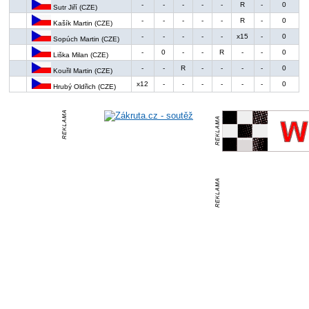
-
-
-
-
-
R
-
0
Sutr Jiří (CZE)
-
-
-
-
-
R
-
0
Kašík Martin (CZE)
-
-
-
-
-
x15
-
0
Sopúch Martin (CZE)
-
0
-
-
R
-
-
0
Liška Milan (CZE)
-
-
R
-
-
-
-
0
Kouřil Martin (CZE)
x12
-
-
-
-
-
-
0
Hrubý Oldřich (CZE)