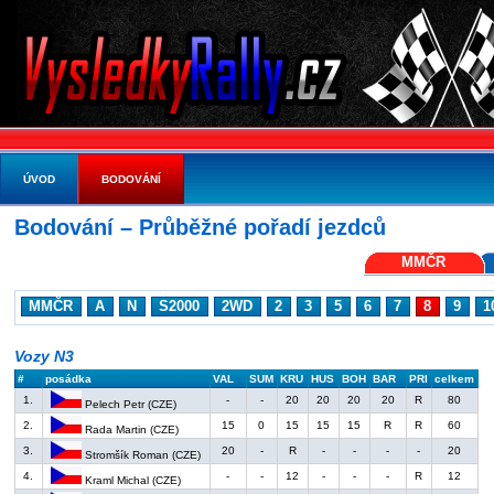
ÚVOD
BODOVÁNÍ
Bodování – Průběžné pořadí jezdců
MMČR
MMČR
A
N
S2000
2WD
2
3
5
6
7
8
9
1
Vozy N3
#
posádka
VAL
SUM
KRU
HUS
BOH
BAR
PRI
celkem
1.
-
-
20
20
20
20
R
80
Pelech Petr (CZE)
2.
15
0
15
15
15
R
R
60
Rada Martin (CZE)
3.
20
-
R
-
-
-
-
20
Stromšík Roman (CZE)
4.
-
-
12
-
-
-
R
12
Kraml Michal (CZE)