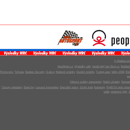
© Gladius-int
AutoSport.cz
Výsledky rally
portál plný her Stroj.cz
Netlás
Pomocnice
Témata
Gladius Security
G-akce
Klubové stránky
Osobní stránky
Tuning auto
Volby 2006
Ele
v
Vánoce svátky narozeniny
Státní zkratky
Seznam
Trezory pokladny
Staré hry
Luxusní kosmetika
Speciální práce
Jízdní kola
Kulomety
Pojišt?ní proti vlou
radla
venkovní grily